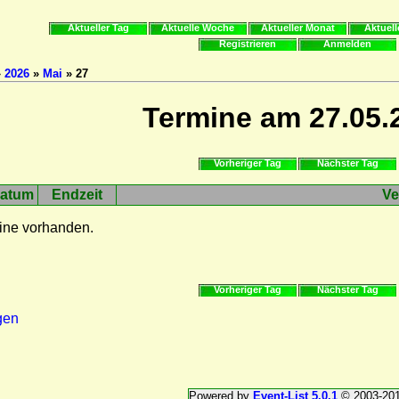
Aktueller Tag
Aktuelle Woche
Aktueller Monat
Aktuell
Registrieren
Anmelden
»
2026
»
Mai
» 27
Termine am 27.05.
Vorheriger Tag
Nächster Tag
atum
Endzeit
Ve
ine vorhanden.
Vorheriger Tag
Nächster Tag
gen
Powered by
Event-List 5.0.1
© 2003-20