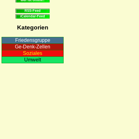
RSS-Feed
iCalendar-Feed
Kategorien
Friedensgruppe
Ge-Denk-Zellen
Soziales
Umwelt