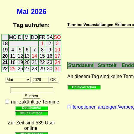
Mai
2026
Tag aufrufen:
Termine Veranstaltungen Aktionen 
MO
DI
MI
DO
FR
SA
SO
18
1
2
3
19
4
5
6
7
8
9
10
20
11
12
13
14
15
16
17
21
18
19
20
21
22
23
24
Startdatum
Startzeit
Endd
22
25
26
27
28
29
30
31
An diesem Tag sind keine Term
Druckvorschau
nur zukünftige Termine
Filteroptionen anzeigen/verber
Detailsuche
Neue Einträge
Zur Zeit sind 539 User
online.
Wer ist online?