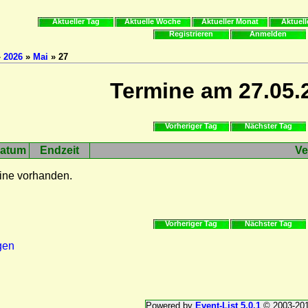
Aktueller Tag
Aktuelle Woche
Aktueller Monat
Aktuell
Registrieren
Anmelden
»
2026
»
Mai
» 27
Termine am 27.05.
Vorheriger Tag
Nächster Tag
atum
Endzeit
Ve
ine vorhanden.
Vorheriger Tag
Nächster Tag
gen
Powered by
Event-List 5.0.1
© 2003-20