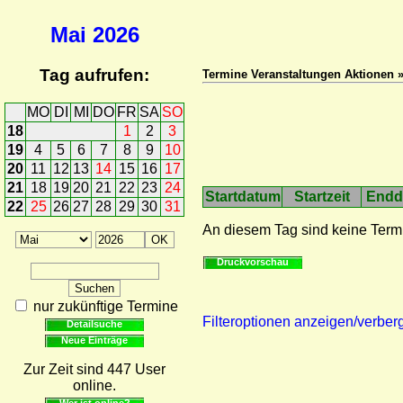
Mai
2026
Tag aufrufen:
Termine Veranstaltungen Aktionen 
MO
DI
MI
DO
FR
SA
SO
18
1
2
3
19
4
5
6
7
8
9
10
20
11
12
13
14
15
16
17
21
18
19
20
21
22
23
24
Startdatum
Startzeit
Endd
22
25
26
27
28
29
30
31
An diesem Tag sind keine Term
Druckvorschau
nur zukünftige Termine
Filteroptionen anzeigen/verber
Detailsuche
Neue Einträge
Zur Zeit sind 447 User
online.
Wer ist online?