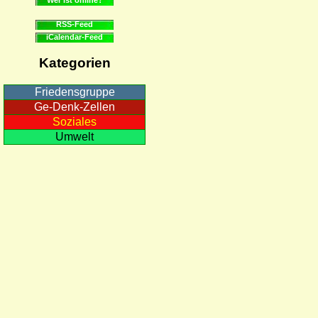
RSS-Feed
iCalendar-Feed
Kategorien
Friedensgruppe
Ge-Denk-Zellen
Soziales
Umwelt