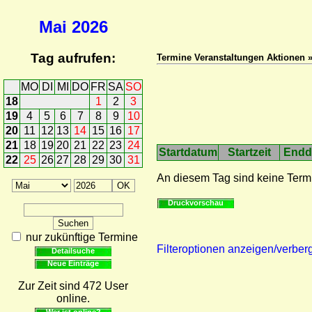
Mai
2026
Tag aufrufen:
Termine Veranstaltungen Aktionen 
MO
DI
MI
DO
FR
SA
SO
18
1
2
3
19
4
5
6
7
8
9
10
20
11
12
13
14
15
16
17
21
18
19
20
21
22
23
24
Startdatum
Startzeit
Endd
22
25
26
27
28
29
30
31
An diesem Tag sind keine Term
Druckvorschau
nur zukünftige Termine
Filteroptionen anzeigen/verber
Detailsuche
Neue Einträge
Zur Zeit sind 472 User
online.
Wer ist online?