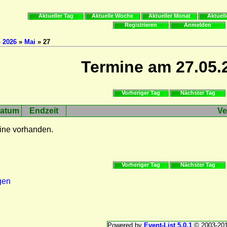
Aktueller Tag
Aktuelle Woche
Aktueller Monat
Aktuell
Registrieren
Anmelden
»
2026
»
Mai
» 27
Termine am 27.05.
Vorheriger Tag
Nächster Tag
atum
Endzeit
Ve
ine vorhanden.
Vorheriger Tag
Nächster Tag
gen
Powered by
Event-List 5.0.1
© 2003-20