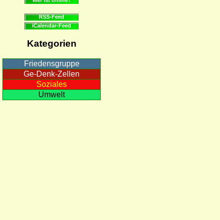
RSS-Feed
iCalendar-Feed
Kategorien
Friedensgruppe
Ge-Denk-Zellen
Soziales
Umwelt