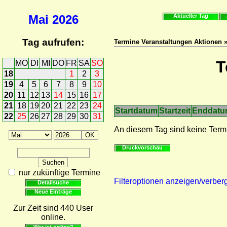
Mai
2026
Aktueller Tag
Tag aufrufen:
Termine Veranstaltungen Aktionen 
T
MO
DI
MI
DO
FR
SA
SO
18
1
2
3
19
4
5
6
7
8
9
10
20
11
12
13
14
15
16
17
21
18
19
20
21
22
23
24
Startdatum
Startzeit
Enddat
22
25
26
27
28
29
30
31
An diesem Tag sind keine Term
Druckvorschau
nur zukünftige Termine
Filteroptionen anzeigen/verber
Detailsuche
Neue Einträge
Zur Zeit sind 440 User
online.
Wer ist online?