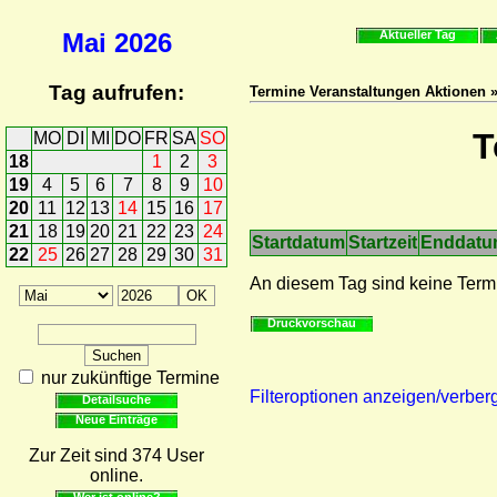
Mai
2026
Aktueller Tag
Tag aufrufen:
Termine Veranstaltungen Aktionen 
T
MO
DI
MI
DO
FR
SA
SO
18
1
2
3
19
4
5
6
7
8
9
10
20
11
12
13
14
15
16
17
21
18
19
20
21
22
23
24
Startdatum
Startzeit
Enddat
22
25
26
27
28
29
30
31
An diesem Tag sind keine Term
Druckvorschau
nur zukünftige Termine
Filteroptionen anzeigen/verber
Detailsuche
Neue Einträge
Zur Zeit sind 374 User
online.
Wer ist online?