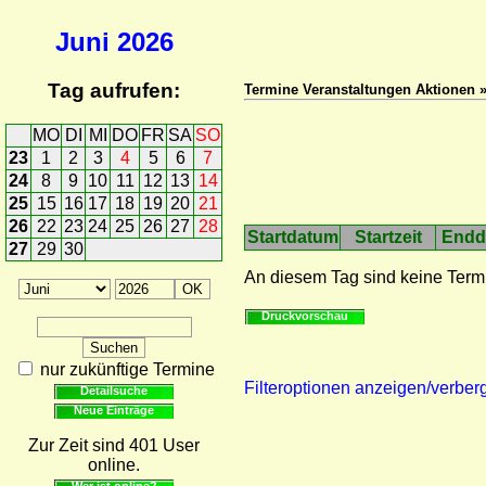
Juni
2026
Tag aufrufen:
Termine Veranstaltungen Aktionen 
MO
DI
MI
DO
FR
SA
SO
23
1
2
3
4
5
6
7
24
8
9
10
11
12
13
14
25
15
16
17
18
19
20
21
26
22
23
24
25
26
27
28
Startdatum
Startzeit
Endd
27
29
30
An diesem Tag sind keine Term
Druckvorschau
nur zukünftige Termine
Filteroptionen anzeigen/verber
Detailsuche
Neue Einträge
Zur Zeit sind 401 User
online.
Wer ist online?