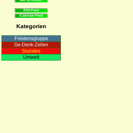
RSS-Feed
iCalendar-Feed
Kategorien
Friedensgruppe
Ge-Denk-Zellen
Soziales
Umwelt