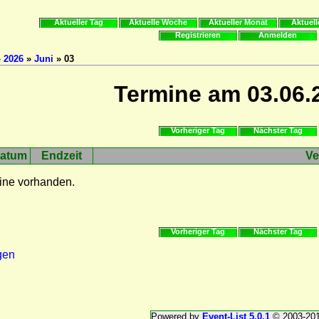
Aktueller Tag
Aktuelle Woche
Aktueller Monat
Aktuell
Registrieren
Anmelden
»
2026
»
Juni
» 03
Termine am 03.06.
Vorheriger Tag
Nächster Tag
atum
Endzeit
Ve
ine vorhanden.
Vorheriger Tag
Nächster Tag
gen
Powered by
Event-List 5.0.1
© 2003-20