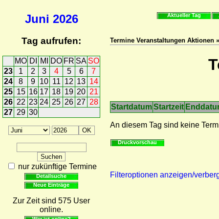
Juni
2026
Aktueller Tag
Tag aufrufen:
Termine Veranstaltungen Aktionen 
T
MO
DI
MI
DO
FR
SA
SO
23
1
2
3
4
5
6
7
24
8
9
10
11
12
13
14
25
15
16
17
18
19
20
21
26
22
23
24
25
26
27
28
Startdatum
Startzeit
Enddat
27
29
30
An diesem Tag sind keine Term
Druckvorschau
nur zukünftige Termine
Filteroptionen anzeigen/verber
Detailsuche
Neue Einträge
Zur Zeit sind 575 User
online.
Wer ist online?