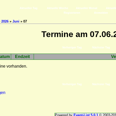
Aktueller Tag
Aktuelle Woche
Aktueller Monat
Aktuell
Registrieren
Anmelden
»
2026
»
Juni
» 07
Termine am 07.06.
Vorheriger Tag
Nächster Tag
atum
Endzeit
Ve
ine vorhanden.
Vorheriger Tag
Nächster Tag
gen
Powered by
Event-List 5.0.1
© 2003-20