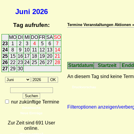
Juni
2026
Tag aufrufen:
Termine Veranstaltungen Aktionen 
MO
DI
MI
DO
FR
SA
SO
23
1
2
3
4
5
6
7
24
8
9
10
11
12
13
14
25
15
16
17
18
19
20
21
26
22
23
24
25
26
27
28
Startdatum
Startzeit
Endd
27
29
30
An diesem Tag sind keine Term
Druckvorschau
nur zukünftige Termine
Filteroptionen anzeigen/verber
Detailsuche
Neue Einträge
Zur Zeit sind 691 User
online.
Wer ist online?