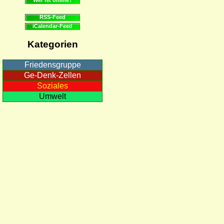
RSS-Feed
iCalendar-Feed
Kategorien
Friedensgruppe
Ge-Denk-Zellen
Soziales
Umwelt