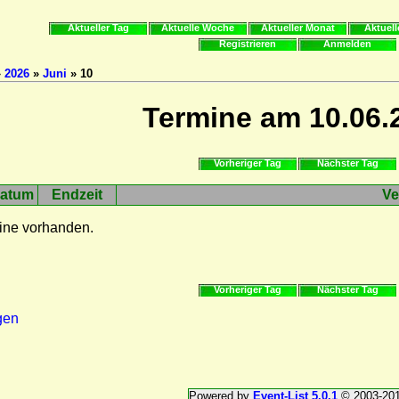
Aktueller Tag
Aktuelle Woche
Aktueller Monat
Aktuell
Registrieren
Anmelden
»
2026
»
Juni
» 10
Termine am 10.06.
Vorheriger Tag
Nächster Tag
atum
Endzeit
Ve
ine vorhanden.
Vorheriger Tag
Nächster Tag
gen
Powered by
Event-List 5.0.1
© 2003-20