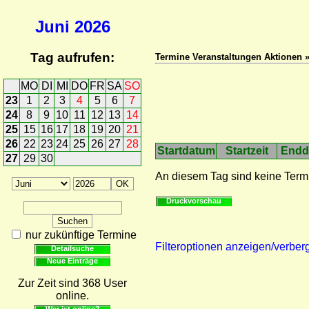
Juni
2026
Tag aufrufen:
Termine Veranstaltungen Aktionen 
MO
DI
MI
DO
FR
SA
SO
23
1
2
3
4
5
6
7
24
8
9
10
11
12
13
14
25
15
16
17
18
19
20
21
26
22
23
24
25
26
27
28
Startdatum
Startzeit
Endd
27
29
30
An diesem Tag sind keine Term
Druckvorschau
nur zukünftige Termine
Filteroptionen anzeigen/verber
Detailsuche
Neue Einträge
Zur Zeit sind 368 User
online.
Wer ist online?