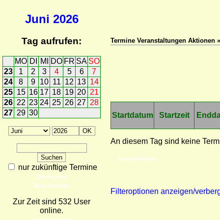
Juni
2026
Tag aufrufen:
Termine Veranstaltungen Aktionen 
MO
DI
MI
DO
FR
SA
SO
23
1
2
3
4
5
6
7
24
8
9
10
11
12
13
14
25
15
16
17
18
19
20
21
26
22
23
24
25
26
27
28
27
29
30
Startdatum
Startzeit
Endd
An diesem Tag sind keine Term
Druckvorschau
nur zukünftige Termine
Detailsuche
Neue Einträge
Filteroptionen anzeigen/verber
Zur Zeit sind 532 User
online.
Wer ist online?