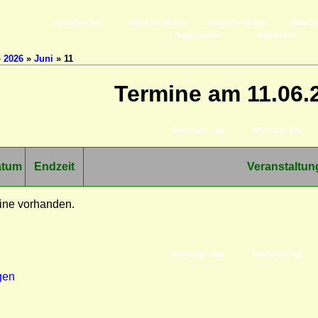
Aktueller Tag
Aktuelle Woche
Aktueller Monat
Aktuell
Registrieren
Anmelden
»
2026
»
Juni
» 11
Termine am 11.06.
Vorheriger Tag
Nächster Tag
atum
Endzeit
Veranstaltun
ine vorhanden.
Vorheriger Tag
Nächster Tag
gen