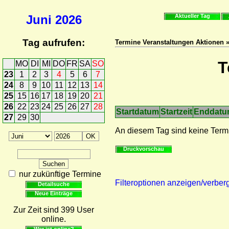
Juni
2026
Aktueller Tag
Tag aufrufen:
Termine Veranstaltungen Aktionen 
T
MO
DI
MI
DO
FR
SA
SO
23
1
2
3
4
5
6
7
24
8
9
10
11
12
13
14
25
15
16
17
18
19
20
21
26
22
23
24
25
26
27
28
Startdatum
Startzeit
Enddat
27
29
30
An diesem Tag sind keine Term
Druckvorschau
nur zukünftige Termine
Filteroptionen anzeigen/verber
Detailsuche
Neue Einträge
Zur Zeit sind 399 User
online.
Wer ist online?