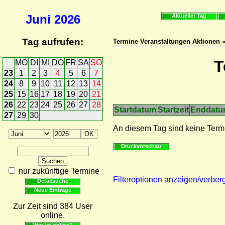
Juni
2026
Aktueller Tag
Tag aufrufen:
Termine Veranstaltungen Aktionen 
T
MO
DI
MI
DO
FR
SA
SO
23
1
2
3
4
5
6
7
24
8
9
10
11
12
13
14
25
15
16
17
18
19
20
21
26
22
23
24
25
26
27
28
Startdatum
Startzeit
Enddat
27
29
30
An diesem Tag sind keine Term
Druckvorschau
nur zukünftige Termine
Filteroptionen anzeigen/verber
Detailsuche
Neue Einträge
Zur Zeit sind 384 User
online.
Wer ist online?