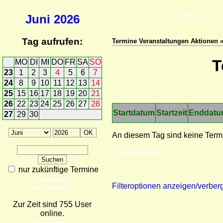
Juni
2026
Aktueller Tag
Tag aufrufen:
Termine Veranstaltungen Aktionen 
T
MO
DI
MI
DO
FR
SA
SO
23
1
2
3
4
5
6
7
24
8
9
10
11
12
13
14
25
15
16
17
18
19
20
21
26
22
23
24
25
26
27
28
Startdatum
Startzeit
Enddat
27
29
30
An diesem Tag sind keine Term
Druckvorschau
nur zukünftige Termine
Detailsuche
Filteroptionen anzeigen/verber
Neue Einträge
Zur Zeit sind 755 User
online.
Wer ist online?