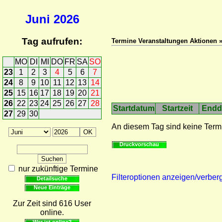
Juni
2026
Tag aufrufen:
Termine Veranstaltungen Aktionen 
MO
DI
MI
DO
FR
SA
SO
23
1
2
3
4
5
6
7
24
8
9
10
11
12
13
14
25
15
16
17
18
19
20
21
26
22
23
24
25
26
27
28
Startdatum
Startzeit
Endd
27
29
30
An diesem Tag sind keine Term
Druckvorschau
nur zukünftige Termine
Filteroptionen anzeigen/verber
Detailsuche
Neue Einträge
Zur Zeit sind 616 User
online.
Wer ist online?