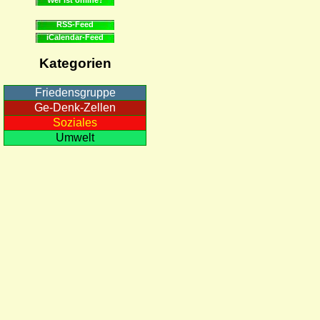
RSS-Feed
iCalendar-Feed
Kategorien
Friedensgruppe
Ge-Denk-Zellen
Soziales
Umwelt