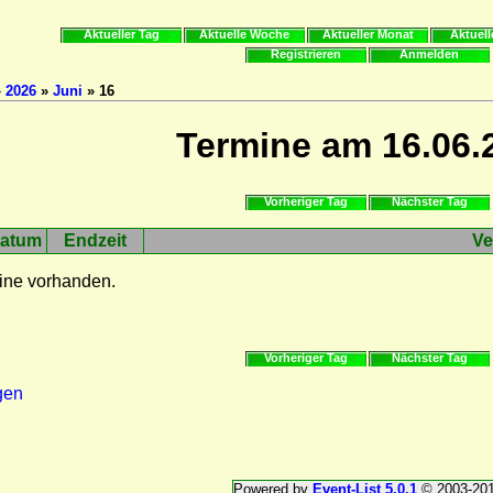
Aktueller Tag
Aktuelle Woche
Aktueller Monat
Aktuell
Registrieren
Anmelden
»
2026
»
Juni
» 16
Termine am 16.06.
Vorheriger Tag
Nächster Tag
atum
Endzeit
Ve
ine vorhanden.
Vorheriger Tag
Nächster Tag
gen
Powered by
Event-List 5.0.1
© 2003-20