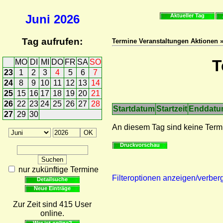
Juni
2026
Aktueller Tag
Tag aufrufen:
Termine Veranstaltungen Aktionen 
T
MO
DI
MI
DO
FR
SA
SO
23
1
2
3
4
5
6
7
24
8
9
10
11
12
13
14
25
15
16
17
18
19
20
21
26
22
23
24
25
26
27
28
Startdatum
Startzeit
Enddat
27
29
30
An diesem Tag sind keine Term
Druckvorschau
nur zukünftige Termine
Filteroptionen anzeigen/verber
Detailsuche
Neue Einträge
Zur Zeit sind 415 User
online.
Wer ist online?