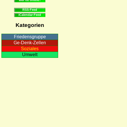
RSS-Feed
iCalendar-Feed
Kategorien
Friedensgruppe
Ge-Denk-Zellen
Soziales
Umwelt