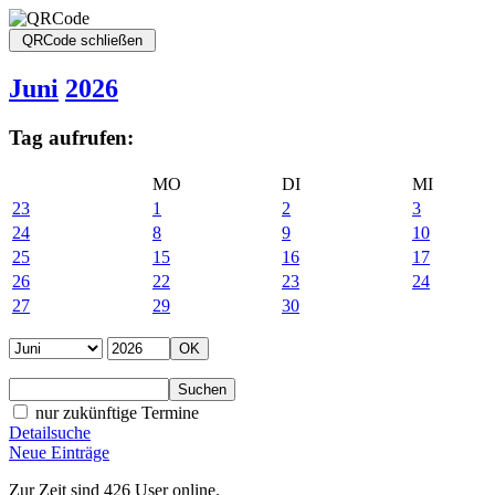
Juni
2026
Tag aufrufen:
MO
DI
MI
23
1
2
3
24
8
9
10
25
15
16
17
26
22
23
24
27
29
30
nur zukünftige Termine
Detailsuche
Neue Einträge
Zur Zeit sind 426 User online.