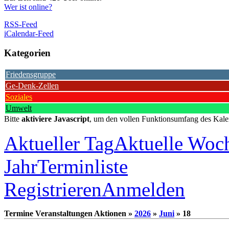
Wer ist online?
RSS-Feed
iCalendar-Feed
Kategorien
Friedensgruppe
Ge-Denk-Zellen
Soziales
Umwelt
Bitte
aktiviere Javascript
, um den vollen Funktionsumfang des Kale
Aktueller Tag
Aktuelle Woc
Jahr
Terminliste
Registrieren
Anmelden
Termine Veranstaltungen Aktionen »
2026
»
Juni
» 18