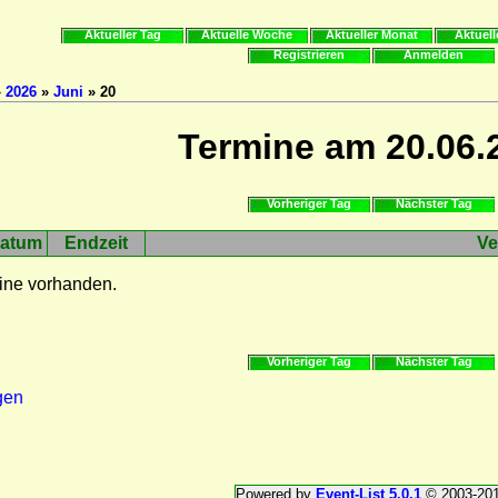
Aktueller Tag
Aktuelle Woche
Aktueller Monat
Aktuell
Registrieren
Anmelden
»
2026
»
Juni
» 20
Termine am 20.06.
Vorheriger Tag
Nächster Tag
atum
Endzeit
Ve
ine vorhanden.
Vorheriger Tag
Nächster Tag
gen
Powered by
Event-List 5.0.1
© 2003-20