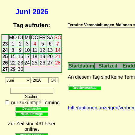
Juni
2026
Tag aufrufen:
Termine Veranstaltungen Aktionen 
MO
DI
MI
DO
FR
SA
SO
23
1
2
3
4
5
6
7
24
8
9
10
11
12
13
14
25
15
16
17
18
19
20
21
26
22
23
24
25
26
27
28
Startdatum
Startzeit
Endd
27
29
30
An diesem Tag sind keine Term
Druckvorschau
nur zukünftige Termine
Filteroptionen anzeigen/verber
Detailsuche
Neue Einträge
Zur Zeit sind 431 User
online.
Wer ist online?