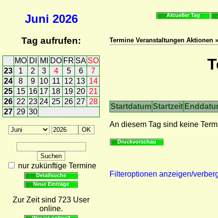
Juni
2026
Aktueller Tag
Tag aufrufen:
Termine Veranstaltungen Aktionen 
T
MO
DI
MI
DO
FR
SA
SO
23
1
2
3
4
5
6
7
24
8
9
10
11
12
13
14
25
15
16
17
18
19
20
21
26
22
23
24
25
26
27
28
Startdatum
Startzeit
Enddat
27
29
30
An diesem Tag sind keine Term
Druckvorschau
nur zukünftige Termine
Filteroptionen anzeigen/verber
Detailsuche
Neue Einträge
Zur Zeit sind 723 User
online.
Wer ist online?