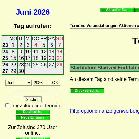
Juni
2026
Aktueller Tag
Tag aufrufen:
Termine Veranstaltungen Aktionen 
T
MO
DI
MI
DO
FR
SA
SO
23
1
2
3
4
5
6
7
24
8
9
10
11
12
13
14
25
15
16
17
18
19
20
21
26
22
23
24
25
26
27
28
Startdatum
Startzeit
Enddat
27
29
30
An diesem Tag sind keine Term
Druckvorschau
nur zukünftige Termine
Filteroptionen anzeigen/verber
Detailsuche
Neue Einträge
Zur Zeit sind 370 User
online.
Wer ist online?