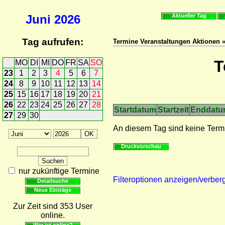
Juni
2026
Aktueller Tag
Tag aufrufen:
Termine Veranstaltungen Aktionen 
T
MO
DI
MI
DO
FR
SA
SO
23
1
2
3
4
5
6
7
24
8
9
10
11
12
13
14
25
15
16
17
18
19
20
21
26
22
23
24
25
26
27
28
Startdatum
Startzeit
Enddat
27
29
30
An diesem Tag sind keine Term
Druckvorschau
nur zukünftige Termine
Filteroptionen anzeigen/verber
Detailsuche
Neue Einträge
Zur Zeit sind 353 User
online.
Wer ist online?