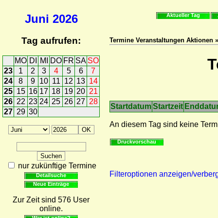
Juni
2026
Aktueller Tag
Tag aufrufen:
Termine Veranstaltungen Aktionen 
T
MO
DI
MI
DO
FR
SA
SO
23
1
2
3
4
5
6
7
24
8
9
10
11
12
13
14
25
15
16
17
18
19
20
21
26
22
23
24
25
26
27
28
Startdatum
Startzeit
Enddat
27
29
30
An diesem Tag sind keine Term
Druckvorschau
nur zukünftige Termine
Filteroptionen anzeigen/verber
Detailsuche
Neue Einträge
Zur Zeit sind 576 User
online.
Wer ist online?