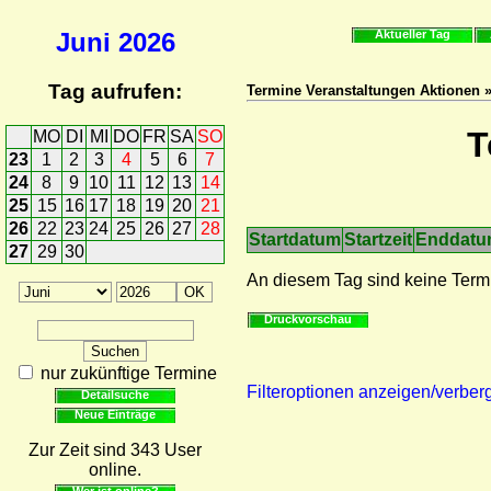
Juni
2026
Aktueller Tag
Tag aufrufen:
Termine Veranstaltungen Aktionen 
T
MO
DI
MI
DO
FR
SA
SO
23
1
2
3
4
5
6
7
24
8
9
10
11
12
13
14
25
15
16
17
18
19
20
21
26
22
23
24
25
26
27
28
Startdatum
Startzeit
Enddat
27
29
30
An diesem Tag sind keine Term
Druckvorschau
nur zukünftige Termine
Filteroptionen anzeigen/verber
Detailsuche
Neue Einträge
Zur Zeit sind 343 User
online.
Wer ist online?