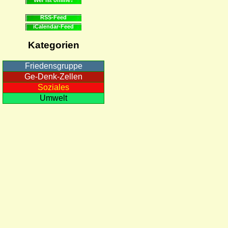
RSS-Feed
iCalendar-Feed
Kategorien
Friedensgruppe
Ge-Denk-Zellen
Soziales
Umwelt