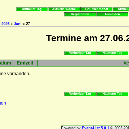
Aktueller Tag
Aktuelle Woche
Aktueller Monat
Aktuell
Registrieren
Anmelden
»
2026
»
Juni
» 27
Termine am 27.06.
Vorheriger Tag
Nächster Tag
atum
Endzeit
Ve
ine vorhanden.
Vorheriger Tag
Nächster Tag
gen
Powered by
Event-List 5.0.1
© 2003-20