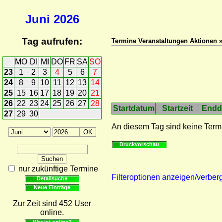
Juni
2026
Tag aufrufen:
Termine Veranstaltungen Aktionen 
MO
DI
MI
DO
FR
SA
SO
23
1
2
3
4
5
6
7
24
8
9
10
11
12
13
14
25
15
16
17
18
19
20
21
26
22
23
24
25
26
27
28
Startdatum
Startzeit
Endd
27
29
30
An diesem Tag sind keine Term
Druckvorschau
nur zukünftige Termine
Filteroptionen anzeigen/verber
Detailsuche
Neue Einträge
Zur Zeit sind 452 User
online.
Wer ist online?