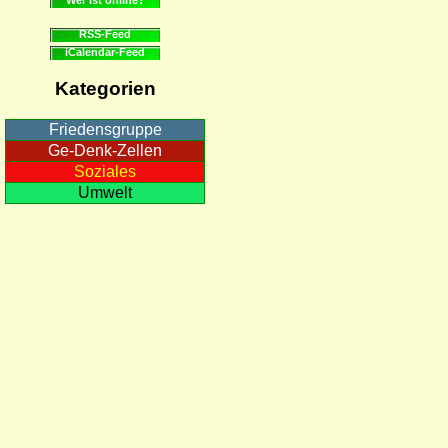
RSS-Feed
iCalendar-Feed
Kategorien
Friedensgruppe
Ge-Denk-Zellen
Soziales
Umwelt