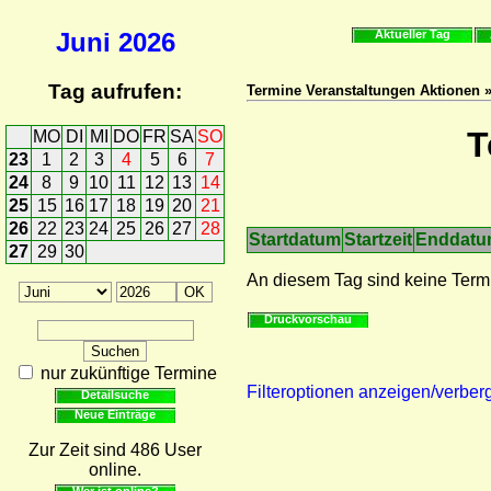
Juni
2026
Aktueller Tag
Tag aufrufen:
Termine Veranstaltungen Aktionen 
T
MO
DI
MI
DO
FR
SA
SO
23
1
2
3
4
5
6
7
24
8
9
10
11
12
13
14
25
15
16
17
18
19
20
21
26
22
23
24
25
26
27
28
Startdatum
Startzeit
Enddat
27
29
30
An diesem Tag sind keine Term
Druckvorschau
nur zukünftige Termine
Filteroptionen anzeigen/verber
Detailsuche
Neue Einträge
Zur Zeit sind 486 User
online.
Wer ist online?