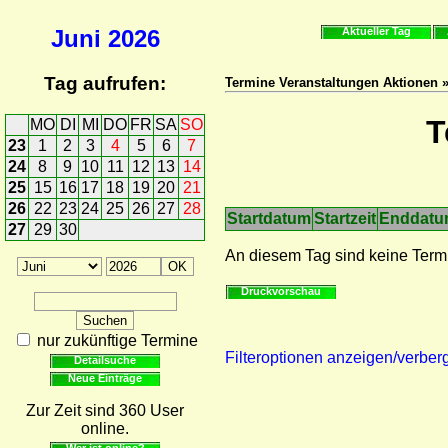
Juni
2026
Aktueller Tag
Tag aufrufen:
Termine Veranstaltungen Aktionen 
T
MO
DI
MI
DO
FR
SA
SO
23
1
2
3
4
5
6
7
24
8
9
10
11
12
13
14
25
15
16
17
18
19
20
21
26
22
23
24
25
26
27
28
Startdatum
Startzeit
Enddat
27
29
30
An diesem Tag sind keine Term
Druckvorschau
nur zukünftige Termine
Filteroptionen anzeigen/verber
Detailsuche
Neue Einträge
Zur Zeit sind 360 User
online.
Wer ist online?