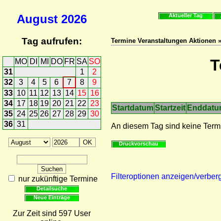
August
2026
Aktueller Tag
Tag aufrufen:
Termine Veranstaltungen Aktionen 
T
MO
DI
MI
DO
FR
SA
SO
31
1
2
32
3
4
5
6
7
8
9
33
10
11
12
13
14
15
16
34
17
18
19
20
21
22
23
Startdatum
Startzeit
Enddat
35
24
25
26
27
28
29
30
36
31
An diesem Tag sind keine Term
Druckvorschau
Filteroptionen anzeigen/verber
nur zukünftige Termine
Detailsuche
Neue Einträge
Zur Zeit sind 597 User