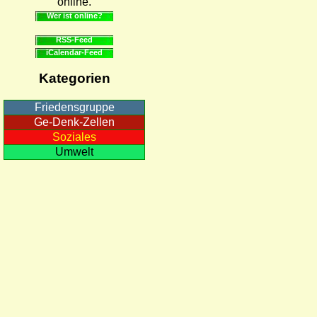
online.
Wer ist online?
RSS-Feed
iCalendar-Feed
Kategorien
Friedensgruppe
Ge-Denk-Zellen
Soziales
Umwelt