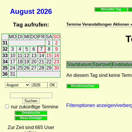
August
2026
Aktueller Tag
Tag aufrufen:
Termine Veranstaltungen Aktionen 
T
MO
DI
MI
DO
FR
SA
SO
31
1
2
32
3
4
5
6
7
8
9
33
10
11
12
13
14
15
16
34
17
18
19
20
21
22
23
Startdatum
Startzeit
Enddat
35
24
25
26
27
28
29
30
36
31
An diesem Tag sind keine Term
Druckvorschau
Filteroptionen anzeigen/verber
nur zukünftige Termine
Detailsuche
Neue Einträge
Zur Zeit sind 665 User