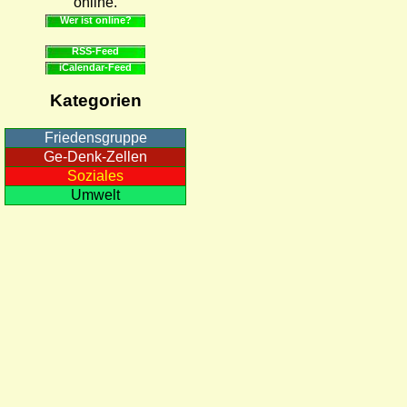
online.
Wer ist online?
RSS-Feed
iCalendar-Feed
Kategorien
Friedensgruppe
Ge-Denk-Zellen
Soziales
Umwelt