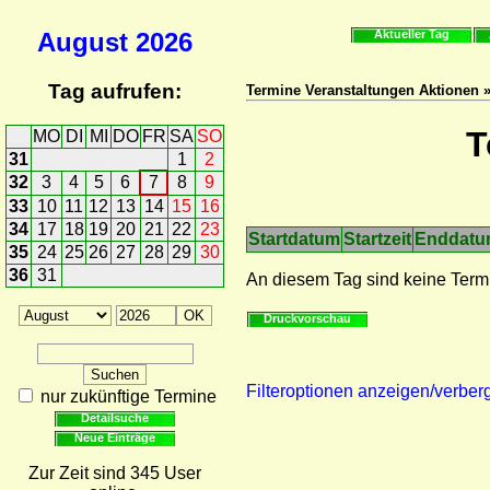
August
2026
Aktueller Tag
Tag aufrufen:
Termine Veranstaltungen Aktionen 
T
MO
DI
MI
DO
FR
SA
SO
31
1
2
32
3
4
5
6
7
8
9
33
10
11
12
13
14
15
16
34
17
18
19
20
21
22
23
Startdatum
Startzeit
Enddat
35
24
25
26
27
28
29
30
36
31
An diesem Tag sind keine Term
Druckvorschau
Filteroptionen anzeigen/verber
nur zukünftige Termine
Detailsuche
Neue Einträge
Zur Zeit sind 345 User