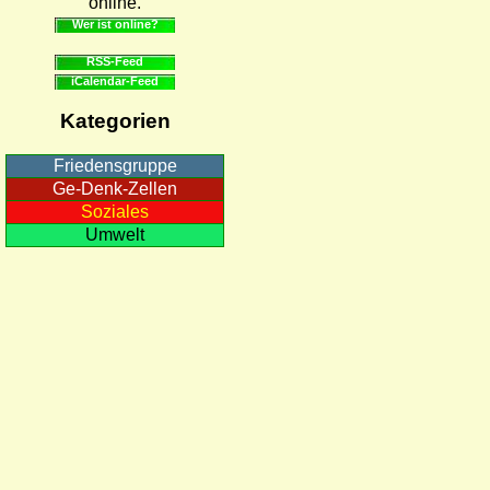
online.
Wer ist online?
RSS-Feed
iCalendar-Feed
Kategorien
Friedensgruppe
Ge-Denk-Zellen
Soziales
Umwelt