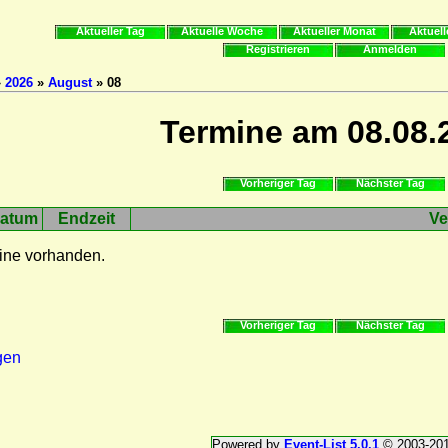
Aktueller Tag
Aktuelle Woche
Aktueller Monat
Aktuell
Registrieren
Anmelden
»
2026
»
August
» 08
Termine am 08.08.
Vorheriger Tag
Nächster Tag
atum
Endzeit
Ve
ine vorhanden.
Vorheriger Tag
Nächster Tag
gen
Powered by
Event-List 5.0.1
© 2003-20