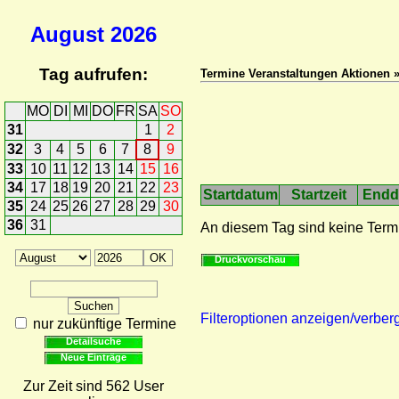
August
2026
Tag aufrufen:
Termine Veranstaltungen Aktionen 
MO
DI
MI
DO
FR
SA
SO
31
1
2
32
3
4
5
6
7
8
9
33
10
11
12
13
14
15
16
34
17
18
19
20
21
22
23
Startdatum
Startzeit
Endd
35
24
25
26
27
28
29
30
36
31
An diesem Tag sind keine Term
Druckvorschau
Filteroptionen anzeigen/verber
nur zukünftige Termine
Detailsuche
Neue Einträge
Zur Zeit sind 562 User