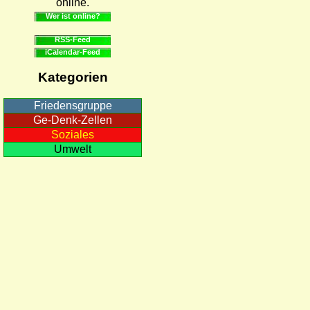
online.
Wer ist online?
RSS-Feed
iCalendar-Feed
Kategorien
Friedensgruppe
Ge-Denk-Zellen
Soziales
Umwelt