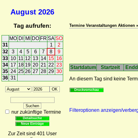
August
2026
Tag aufrufen:
Termine Veranstaltungen Aktionen 
MO
DI
MI
DO
FR
SA
SO
31
1
2
32
3
4
5
6
7
8
9
33
10
11
12
13
14
15
16
34
17
18
19
20
21
22
23
Startdatum
Startzeit
Endd
35
24
25
26
27
28
29
30
36
31
An diesem Tag sind keine Term
Druckvorschau
Filteroptionen anzeigen/verber
nur zukünftige Termine
Detailsuche
Neue Einträge
Zur Zeit sind 401 User