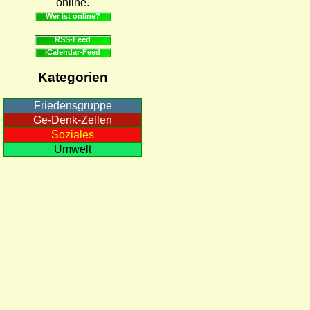
online.
Wer ist online?
RSS-Feed
iCalendar-Feed
Kategorien
Friedensgruppe
Ge-Denk-Zellen
Soziales
Umwelt