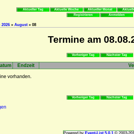
Aktueller Tag
Aktuelle Woche
Aktueller Monat
Aktuell
Registrieren
Anmelden
»
2026
»
August
» 08
Termine am 08.08.
Vorheriger Tag
Nächster Tag
atum
Endzeit
Ve
ine vorhanden.
Vorheriger Tag
Nächster Tag
gen
Powered by
Event-List 5.0.1
© 2003-20