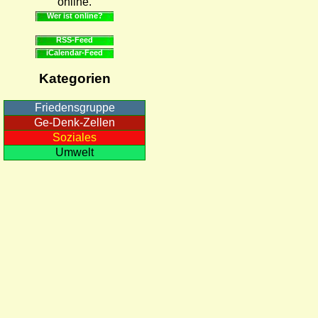
online.
Wer ist online?
RSS-Feed
iCalendar-Feed
Kategorien
Friedensgruppe
Ge-Denk-Zellen
Soziales
Umwelt