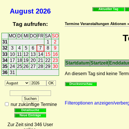
August
2026
Aktueller Tag
Tag aufrufen:
Termine Veranstaltungen Aktionen 
T
MO
DI
MI
DO
FR
SA
SO
31
1
2
32
3
4
5
6
7
8
9
33
10
11
12
13
14
15
16
34
17
18
19
20
21
22
23
Startdatum
Startzeit
Enddat
35
24
25
26
27
28
29
30
36
31
An diesem Tag sind keine Term
Druckvorschau
Filteroptionen anzeigen/verber
nur zukünftige Termine
Detailsuche
Neue Einträge
Zur Zeit sind 346 User