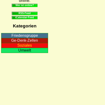
online.
Wer ist online?
RSS-Feed
iCalendar-Feed
Kategorien
Friedensgruppe
Ge-Denk-Zellen
Soziales
Umwelt