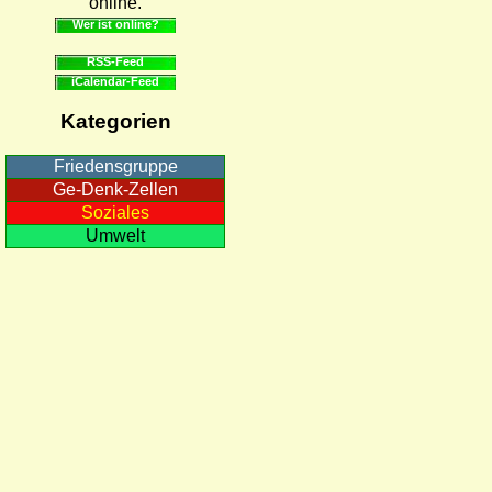
online.
Wer ist online?
RSS-Feed
iCalendar-Feed
Kategorien
Friedensgruppe
Ge-Denk-Zellen
Soziales
Umwelt