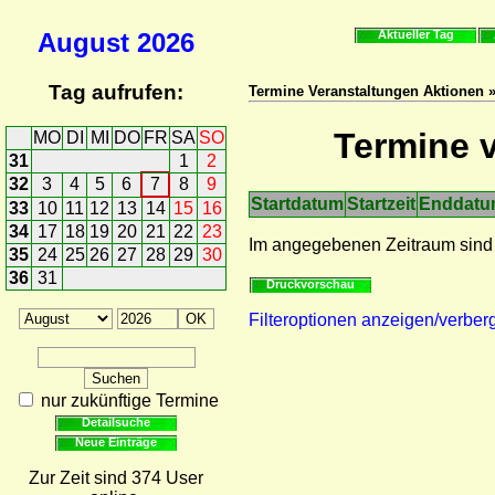
August
2026
Aktueller Tag
Tag aufrufen:
Termine Veranstaltungen Aktionen »
Termine v
MO
DI
MI
DO
FR
SA
SO
31
1
2
32
3
4
5
6
7
8
9
Startdatum
Startzeit
Enddat
33
10
11
12
13
14
15
16
34
17
18
19
20
21
22
23
Im angegebenen Zeitraum sind
35
24
25
26
27
28
29
30
36
31
Druckvorschau
Filteroptionen anzeigen/verber
nur zukünftige Termine
Detailsuche
Neue Einträge
Zur Zeit sind 374 User