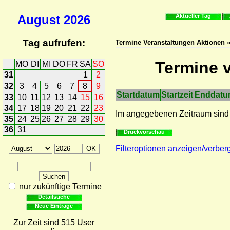
August
2026
Aktueller Tag
Tag aufrufen:
Termine Veranstaltungen Aktionen »
Termine v
MO
DI
MI
DO
FR
SA
SO
31
1
2
32
3
4
5
6
7
8
9
Startdatum
Startzeit
Enddat
33
10
11
12
13
14
15
16
34
17
18
19
20
21
22
23
Im angegebenen Zeitraum sind
35
24
25
26
27
28
29
30
36
31
Druckvorschau
Filteroptionen anzeigen/verber
nur zukünftige Termine
Detailsuche
Neue Einträge
Zur Zeit sind 515 User