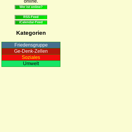
online.
Wer ist online?
RSS-Feed
iCalendar-Feed
Kategorien
Friedensgruppe
Ge-Denk-Zellen
Soziales
Umwelt