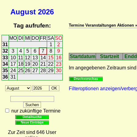
August
2026
Tag aufrufen:
Termine Veranstaltungen Aktionen »
MO
DI
MI
DO
FR
SA
SO
31
1
2
32
3
4
5
6
7
8
9
Startdatum
Startzeit
Endd
33
10
11
12
13
14
15
16
34
17
18
19
20
21
22
23
Im angegebenen Zeitraum sind
35
24
25
26
27
28
29
30
36
31
Druckvorschau
Filteroptionen anzeigen/verber
nur zukünftige Termine
Detailsuche
Neue Einträge
Zur Zeit sind 646 User