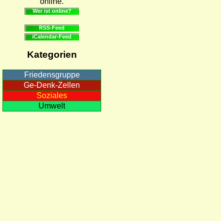
online.
Wer ist online?
RSS-Feed
iCalendar-Feed
Kategorien
Friedensgruppe
Ge-Denk-Zellen
Soziales
Umwelt