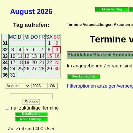
August
2026
Aktueller Tag
Tag aufrufen:
Termine Veranstaltungen Aktionen »
Termine v
MO
DI
MI
DO
FR
SA
SO
31
1
2
32
3
4
5
6
7
8
9
Startdatum
Startzeit
Enddat
33
10
11
12
13
14
15
16
34
17
18
19
20
21
22
23
Im angegebenen Zeitraum sind
35
24
25
26
27
28
29
30
36
31
Druckvorschau
Filteroptionen anzeigen/verber
nur zukünftige Termine
Detailsuche
Neue Einträge
Zur Zeit sind 400 User