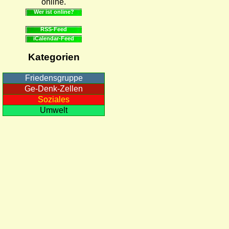
online.
Wer ist online?
RSS-Feed
iCalendar-Feed
Kategorien
Friedensgruppe
Ge-Denk-Zellen
Soziales
Umwelt