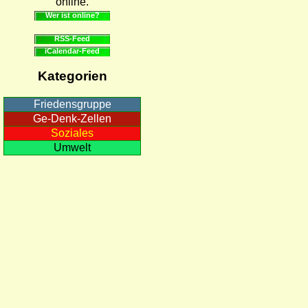
online.
Wer ist online?
RSS-Feed
iCalendar-Feed
Kategorien
Friedensgruppe
Ge-Denk-Zellen
Soziales
Umwelt