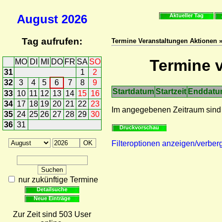
August
2026
Aktueller Tag
Tag aufrufen:
Termine Veranstaltungen Aktionen »
Termine v
MO
DI
MI
DO
FR
SA
SO
31
1
2
32
3
4
5
6
7
8
9
Startdatum
Startzeit
Enddat
33
10
11
12
13
14
15
16
34
17
18
19
20
21
22
23
Im angegebenen Zeitraum sind
35
24
25
26
27
28
29
30
36
31
Druckvorschau
Filteroptionen anzeigen/verber
nur zukünftige Termine
Detailsuche
Neue Einträge
Zur Zeit sind 503 User