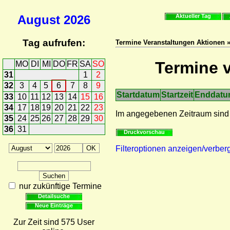
August
2026
Aktueller Tag
Tag aufrufen:
Termine Veranstaltungen Aktionen »
Termine v
MO
DI
MI
DO
FR
SA
SO
31
1
2
32
3
4
5
6
7
8
9
Startdatum
Startzeit
Enddat
33
10
11
12
13
14
15
16
34
17
18
19
20
21
22
23
Im angegebenen Zeitraum sind
35
24
25
26
27
28
29
30
36
31
Druckvorschau
Filteroptionen anzeigen/verber
nur zukünftige Termine
Detailsuche
Neue Einträge
Zur Zeit sind 575 User