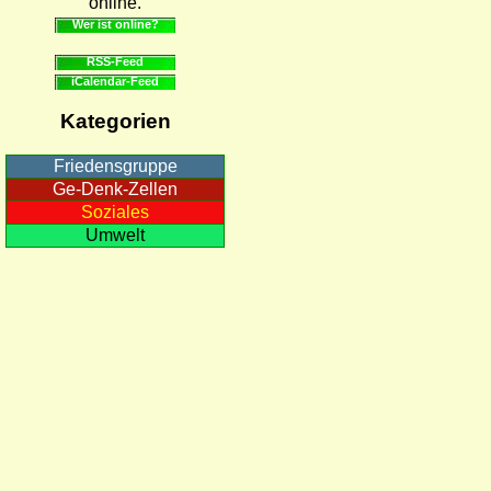
online.
Wer ist online?
RSS-Feed
iCalendar-Feed
Kategorien
Friedensgruppe
Ge-Denk-Zellen
Soziales
Umwelt