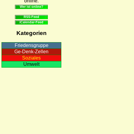
online.
Wer ist online?
RSS-Feed
iCalendar-Feed
Kategorien
Friedensgruppe
Ge-Denk-Zellen
Soziales
Umwelt