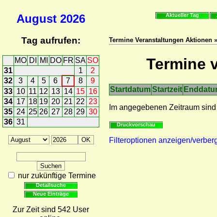
August
2026
Aktueller Tag
Tag aufrufen:
Termine Veranstaltungen Aktionen »
Termine v
MO
DI
MI
DO
FR
SA
SO
31
1
2
32
3
4
5
6
7
8
9
Startdatum
Startzeit
Enddat
33
10
11
12
13
14
15
16
34
17
18
19
20
21
22
23
Im angegebenen Zeitraum sind
35
24
25
26
27
28
29
30
36
31
Druckvorschau
Filteroptionen anzeigen/verber
nur zukünftige Termine
Detailsuche
Neue Einträge
Zur Zeit sind 542 User