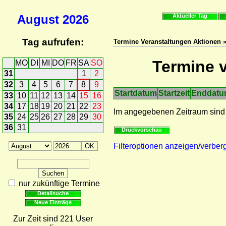
August
2026
Aktueller Tag
Tag aufrufen:
Termine Veranstaltungen Aktionen »
Termine v
MO
DI
MI
DO
FR
SA
SO
31
1
2
32
3
4
5
6
7
8
9
Startdatum
Startzeit
Enddat
33
10
11
12
13
14
15
16
34
17
18
19
20
21
22
23
Im angegebenen Zeitraum sind
35
24
25
26
27
28
29
30
36
31
Druckvorschau
Filteroptionen anzeigen/verber
nur zukünftige Termine
Detailsuche
Neue Einträge
Zur Zeit sind 221 User