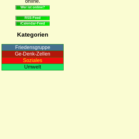
online.
Wer ist online?
RSS-Feed
iCalendar-Feed
Kategorien
Friedensgruppe
Ge-Denk-Zellen
Soziales
Umwelt