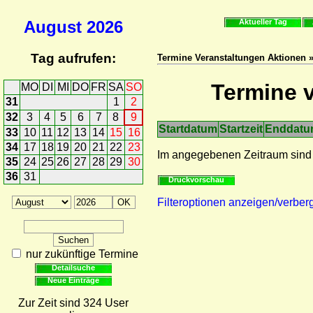
August
2026
Aktueller Tag
Tag aufrufen:
Termine Veranstaltungen Aktionen »
Termine v
MO
DI
MI
DO
FR
SA
SO
31
1
2
32
3
4
5
6
7
8
9
Startdatum
Startzeit
Enddat
33
10
11
12
13
14
15
16
34
17
18
19
20
21
22
23
Im angegebenen Zeitraum sind
35
24
25
26
27
28
29
30
36
31
Druckvorschau
Filteroptionen anzeigen/verber
nur zukünftige Termine
Detailsuche
Neue Einträge
Zur Zeit sind 324 User