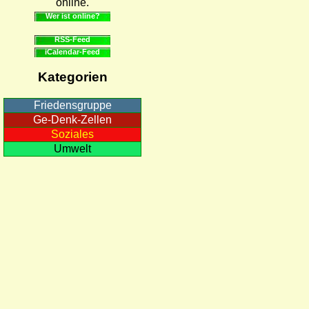
online.
Wer ist online?
RSS-Feed
iCalendar-Feed
Kategorien
Friedensgruppe
Ge-Denk-Zellen
Soziales
Umwelt