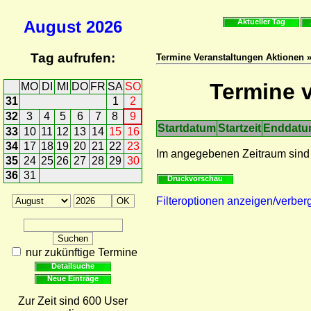
August
2026
Aktueller Tag
Tag aufrufen:
Termine Veranstaltungen Aktionen »
Termine v
MO
DI
MI
DO
FR
SA
SO
31
1
2
32
3
4
5
6
7
8
9
Startdatum
Startzeit
Enddat
33
10
11
12
13
14
15
16
34
17
18
19
20
21
22
23
Im angegebenen Zeitraum sind
35
24
25
26
27
28
29
30
36
31
Druckvorschau
Filteroptionen anzeigen/verber
nur zukünftige Termine
Detailsuche
Neue Einträge
Zur Zeit sind 600 User