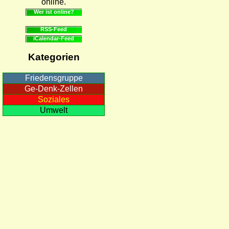
online.
Wer ist online?
RSS-Feed
iCalendar-Feed
Kategorien
Friedensgruppe
Ge-Denk-Zellen
Soziales
Umwelt