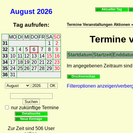
August
2026
Aktueller Tag
Tag aufrufen:
Termine Veranstaltungen Aktionen »
Termine v
MO
DI
MI
DO
FR
SA
SO
31
1
2
32
3
4
5
6
7
8
9
Startdatum
Startzeit
Enddat
33
10
11
12
13
14
15
16
34
17
18
19
20
21
22
23
Im angegebenen Zeitraum sind
35
24
25
26
27
28
29
30
36
31
Druckvorschau
Filteroptionen anzeigen/verber
nur zukünftige Termine
Detailsuche
Neue Einträge
Zur Zeit sind 506 User