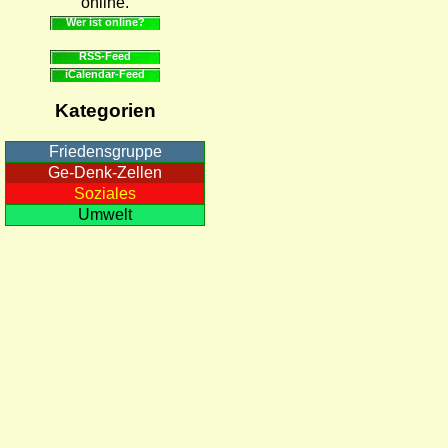
online.
Wer ist online?
RSS-Feed
iCalendar-Feed
Kategorien
Friedensgruppe
Ge-Denk-Zellen
Soziales
Umwelt