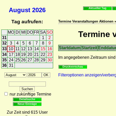
August
2026
Aktueller Tag
Tag aufrufen:
Termine Veranstaltungen Aktionen »
Termine v
MO
DI
MI
DO
FR
SA
SO
31
1
2
32
3
4
5
6
7
8
9
Startdatum
Startzeit
Enddat
33
10
11
12
13
14
15
16
34
17
18
19
20
21
22
23
Im angegebenen Zeitraum sind
35
24
25
26
27
28
29
30
36
31
Druckvorschau
Filteroptionen anzeigen/verber
nur zukünftige Termine
Detailsuche
Neue Einträge
Zur Zeit sind 615 User