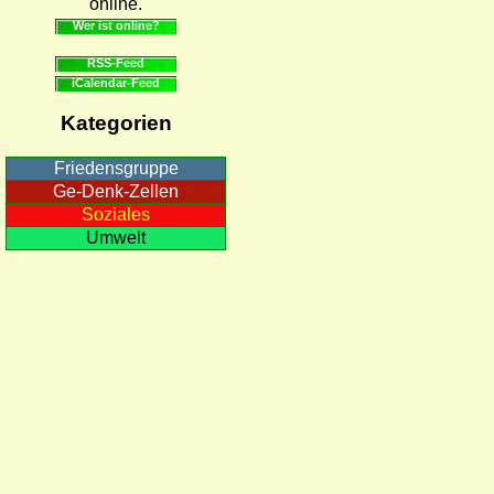
online.
Wer ist online?
RSS-Feed
iCalendar-Feed
Kategorien
Friedensgruppe
Ge-Denk-Zellen
Soziales
Umwelt