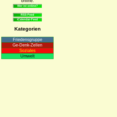
online.
Wer ist online?
RSS-Feed
iCalendar-Feed
Kategorien
Friedensgruppe
Ge-Denk-Zellen
Soziales
Umwelt