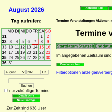
August
2026
Aktueller Tag
Tag aufrufen:
Termine Veranstaltungen Aktionen »
Termine v
MO
DI
MI
DO
FR
SA
SO
31
1
2
32
3
4
5
6
7
8
9
Startdatum
Startzeit
Enddat
33
10
11
12
13
14
15
16
34
17
18
19
20
21
22
23
Im angegebenen Zeitraum sind
35
24
25
26
27
28
29
30
36
31
Druckvorschau
Filteroptionen anzeigen/verber
nur zukünftige Termine
Detailsuche
Neue Einträge
Zur Zeit sind 638 User