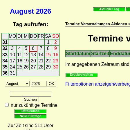
August
2026
Aktueller Tag
Tag aufrufen:
Termine Veranstaltungen Aktionen »
Termine v
MO
DI
MI
DO
FR
SA
SO
31
1
2
32
3
4
5
6
7
8
9
Startdatum
Startzeit
Enddat
33
10
11
12
13
14
15
16
34
17
18
19
20
21
22
23
Im angegebenen Zeitraum sind
35
24
25
26
27
28
29
30
36
31
Druckvorschau
Filteroptionen anzeigen/verber
nur zukünftige Termine
Detailsuche
Neue Einträge
Zur Zeit sind 511 User