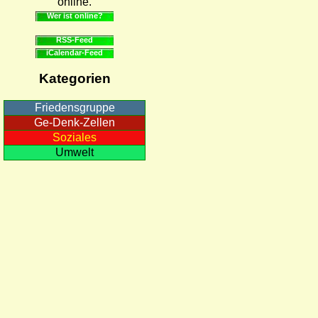
online.
Wer ist online?
RSS-Feed
iCalendar-Feed
Kategorien
Friedensgruppe
Ge-Denk-Zellen
Soziales
Umwelt