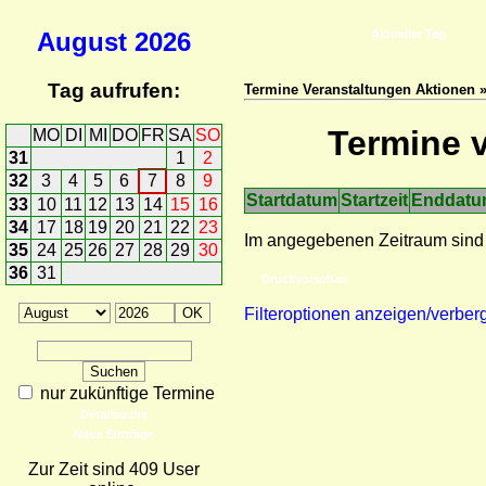
August
2026
Aktueller Tag
Tag aufrufen:
Termine Veranstaltungen Aktionen »
Termine v
MO
DI
MI
DO
FR
SA
SO
31
1
2
32
3
4
5
6
7
8
9
Startdatum
Startzeit
Enddat
33
10
11
12
13
14
15
16
34
17
18
19
20
21
22
23
Im angegebenen Zeitraum sind
35
24
25
26
27
28
29
30
36
31
Druckvorschau
Filteroptionen anzeigen/verber
nur zukünftige Termine
Detailsuche
Neue Einträge
Zur Zeit sind 409 User