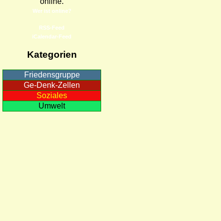
online.
Wer ist online?
RSS-Feed
iCalendar-Feed
Kategorien
Friedensgruppe
Ge-Denk-Zellen
Soziales
Umwelt