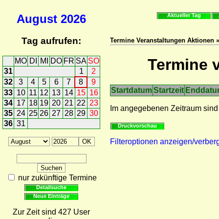
August
2026
Aktueller Tag
Tag aufrufen:
Termine Veranstaltungen Aktionen »
Termine v
MO
DI
MI
DO
FR
SA
SO
31
1
2
32
3
4
5
6
7
8
9
Startdatum
Startzeit
Enddat
33
10
11
12
13
14
15
16
34
17
18
19
20
21
22
23
Im angegebenen Zeitraum sind
35
24
25
26
27
28
29
30
36
31
Druckvorschau
Filteroptionen anzeigen/verber
nur zukünftige Termine
Detailsuche
Neue Einträge
Zur Zeit sind 427 User