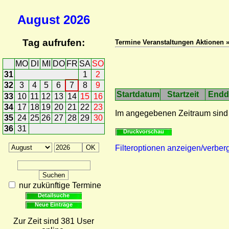
August
2026
Tag aufrufen:
Termine Veranstaltungen Aktionen »
MO
DI
MI
DO
FR
SA
SO
31
1
2
32
3
4
5
6
7
8
9
Startdatum
Startzeit
Endd
33
10
11
12
13
14
15
16
34
17
18
19
20
21
22
23
Im angegebenen Zeitraum sind
35
24
25
26
27
28
29
30
36
31
Druckvorschau
Filteroptionen anzeigen/verber
nur zukünftige Termine
Detailsuche
Neue Einträge
Zur Zeit sind 381 User