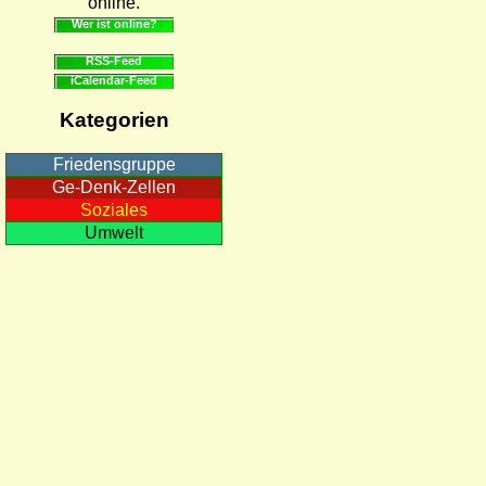
online.
Wer ist online?
RSS-Feed
iCalendar-Feed
Kategorien
Friedensgruppe
Ge-Denk-Zellen
Soziales
Umwelt