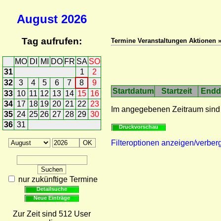
August
2026
Tag aufrufen:
Termine Veranstaltungen Aktionen »
MO
DI
MI
DO
FR
SA
SO
31
1
2
32
3
4
5
6
7
8
9
Startdatum
Startzeit
Endd
33
10
11
12
13
14
15
16
34
17
18
19
20
21
22
23
Im angegebenen Zeitraum sind
35
24
25
26
27
28
29
30
36
31
Druckvorschau
Filteroptionen anzeigen/verber
nur zukünftige Termine
Detailsuche
Neue Einträge
Zur Zeit sind 512 User