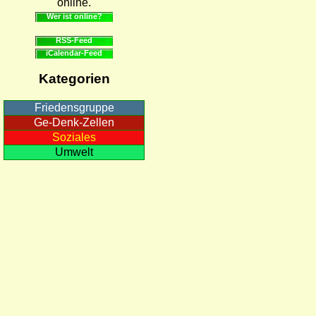
online.
Wer ist online?
RSS-Feed
iCalendar-Feed
Kategorien
Friedensgruppe
Ge-Denk-Zellen
Soziales
Umwelt